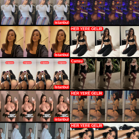
istanbul
HER YERE GELİR
İstanbul
Cansu
İstanbul
HER YERE GELİR
istanbul
HER YERE GELİR