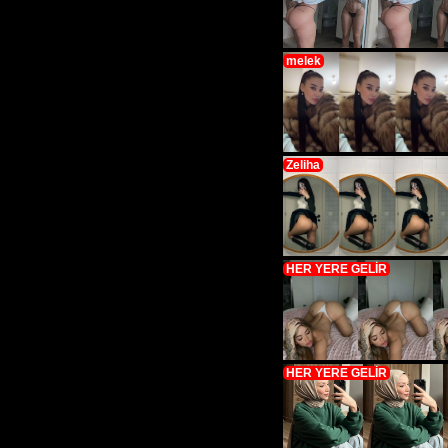
melek
Zeliha
HER YERE GELİR
HER YERE GELİR