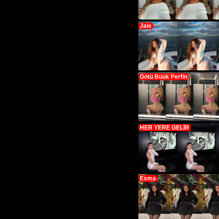
Jale
Götü Büük Perfin
HER YERE GELİR
Esma