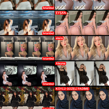
İstanbul
EYŞAN
İstanbul
alara
istanbul
Aleyna
İstanbul
KÖYLÜ GÜZELİ FADİME