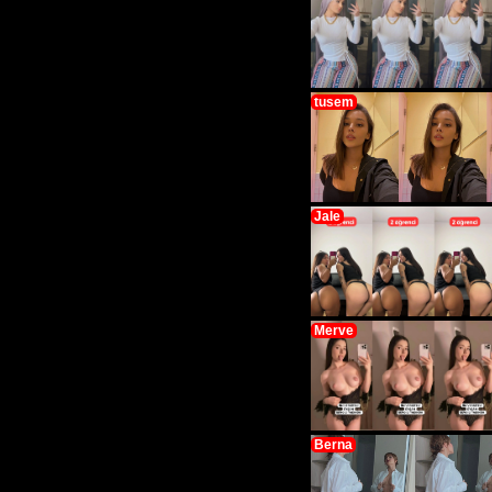
tusem
Jale
Merve
Berna