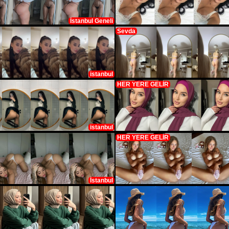
İstanbul Geneli
Sevda
istanbul
HER YERE GELİR
istanbul
HER YERE GELİR
İstanbul