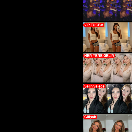
VİP TUĞBA
HER YERE GELİR
Selin ve ece
Gülşah