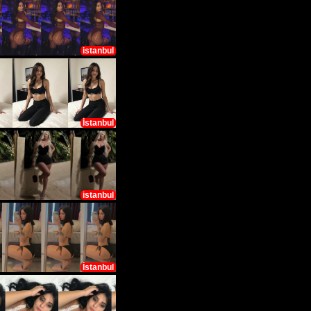
istanbul
İstanbul
istanbul
İstanbul