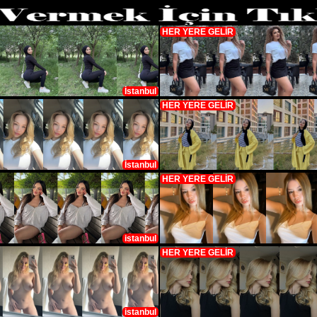
HER YERE GELİR
İstanbul
HER YERE GELİR
İstanbul
HER YERE GELİR
istanbul
HER YERE GELİR
istanbul