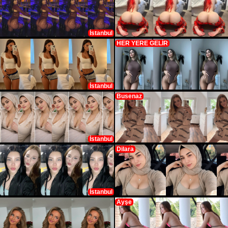
İstanbul
HER YERE GELİR
İstanbul
Busenaz
İstanbul
Dilara
İstanbul
Ayşe