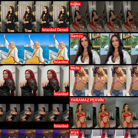
tuğba
İstanbul Geneli
Gamze
İstanbul
Melis
İstanbul
YARAMAZ PERVİN
İstanbul
arya