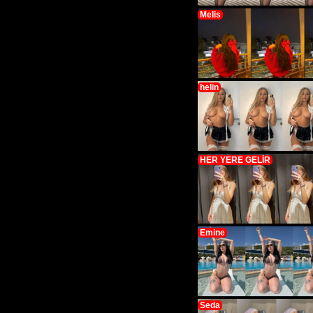
Melis
helin
HER YERE GELİR
Emine
Seda