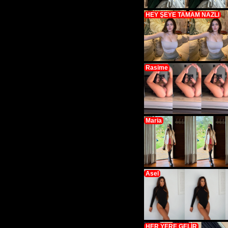
HEY ŞEYE TAMAM NAZLI
Rasime
Maria
Asel
HER YERE GELİR