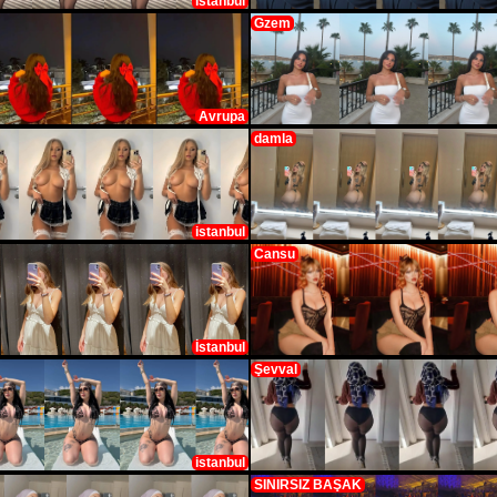
istanbul
Gzem
Avrupa
damla
istanbul
Cansu
İstanbul
Şevval
istanbul
SINIRSIZ BAŞAK