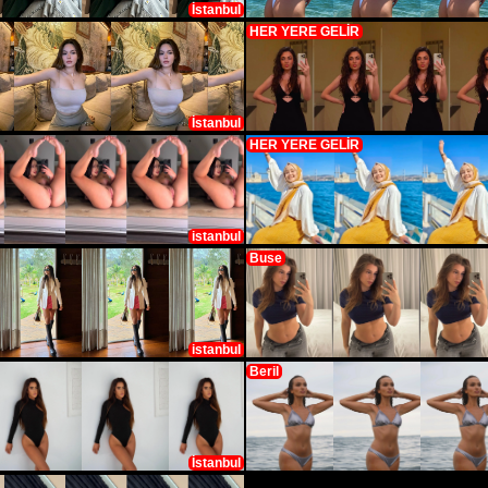
İstanbul
HER YERE GELİR
İstanbul
HER YERE GELİR
istanbul
Buse
istanbul
Beril
İstanbul