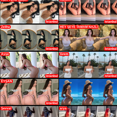
İstanbul
istanbul
Zeliha
HEY ŞEYE TAMAM NAZLI
istanbul
İstanbul
Ayşe
Gzem
istanbul
istanbul
EYŞAN
istanbul
Şevval
arya