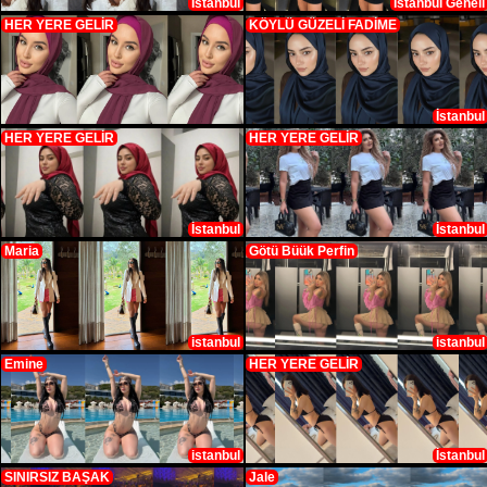
İstanbul
İstanbul Geneli
HER YERE GELİR
KÖYLÜ GÜZELİ FADİME
İstanbul
HER YERE GELİR
HER YERE GELİR
İstanbul
İstanbul
Maria
Götü Büük Perfin
istanbul
istanbul
Emine
HER YERE GELİR
istanbul
İstanbul
SINIRSIZ BAŞAK
Jale