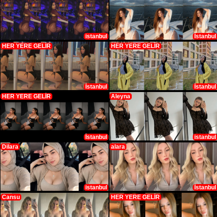
istanbul
İstanbul
HER YERE GELİR
HER YERE GELİR
İstanbul
İstanbul
HER YERE GELİR
Aleyna
İstanbul
istanbul
Dilara
alara
istanbul
İstanbul
Cansu
HER YERE GELİR