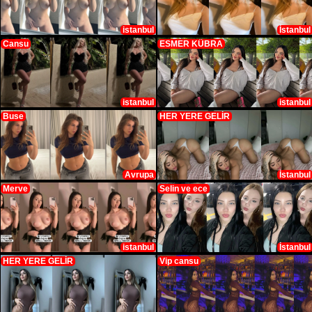
istanbul
İstanbul
Cansu
ESMER KÜBRA
istanbul
istanbul
Buse
HER YERE GELİR
Avrupa
İstanbul
Merve
Selin ve ece
istanbul
İstanbul
HER YERE GELİR
Vip cansu