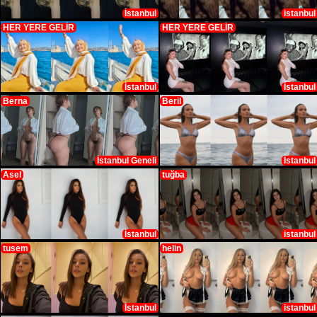
İstanbul
istanbul
HER YERE GELİR
HER YERE GELİR
İstanbul
İstanbul
Berna
Beril
İstanbul Geneli
İstanbul
Asel
tuğba
İstanbul
istanbul
tusem
helin
İstanbul
istanbul