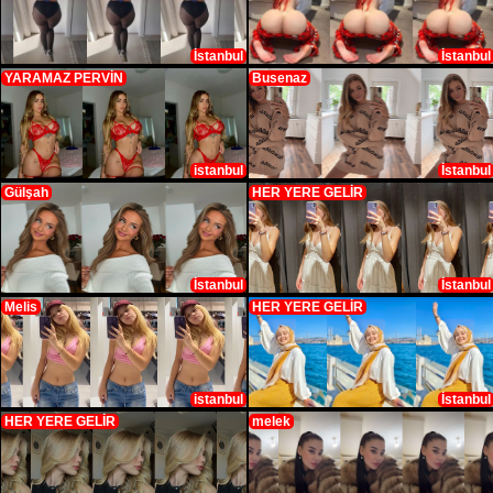
İstanbul
İstanbul
YARAMAZ PERVİN
Busenaz
istanbul
İstanbul
Gülşah
HER YERE GELİR
İstanbul
İstanbul
Melis
HER YERE GELİR
istanbul
İstanbul
HER YERE GELİR
melek