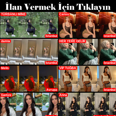
TÜRBANLI MİNE
Cansu
İstanbul
istanbul
damla
HER YERE GELİR
İstanbul
İstanbul
Melis
VİP TUĞBA
Avrupa
İstanbul
Gamze
Anna