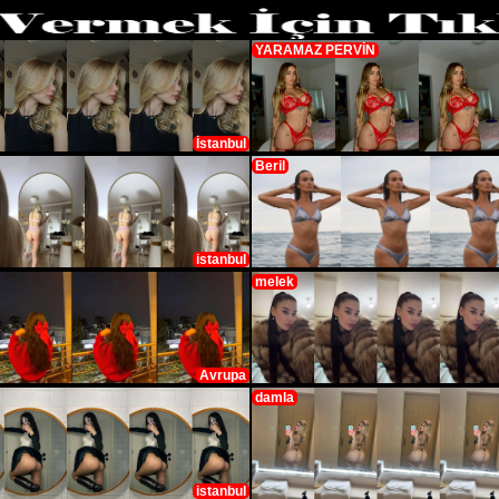
YARAMAZ PERVİN
İstanbul
Beril
istanbul
melek
Avrupa
damla
istanbul