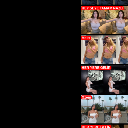
HEY ŞEYE TAMAM NAZLI
Melis
HER YERE GELİR
Gzem
HER YERE GELİR