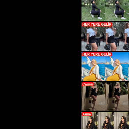
HER YERE GELİR
HER YERE GELİR
Cansu
Anna