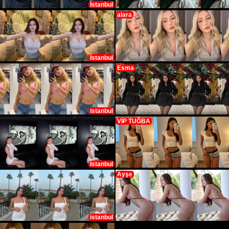
İstanbul
alara
İstanbul
Esma
istanbul
VİP TUĞBA
İstanbul
Ayşe
istanbul