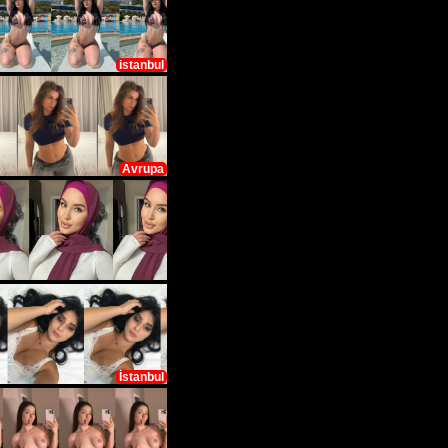
istanbul
Avrupa
İstanbul