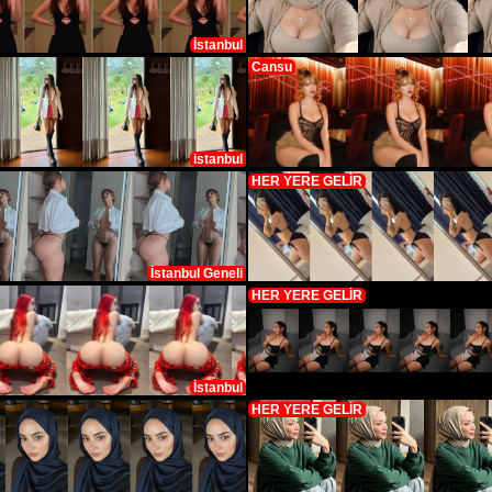
İstanbul
Cansu
istanbul
HER YERE GELİR
İstanbul Geneli
HER YERE GELİR
İstanbul
HER YERE GELİR