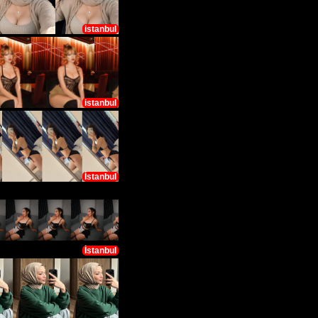
istanbul
istanbul
İstanbul
İstanbul