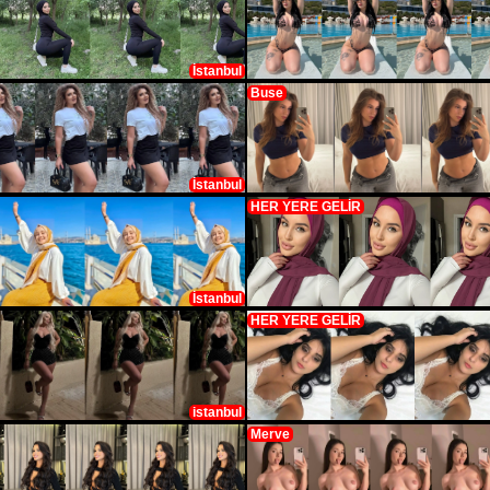
İstanbul
Buse
İstanbul
HER YERE GELİR
İstanbul
HER YERE GELİR
istanbul
Merve