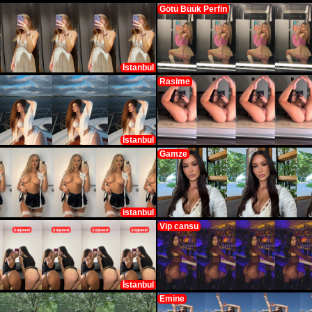
Götü Büük Perfin
İstanbul
Rasime
İstanbul
Gamze
istanbul
Vip cansu
İstanbul
Emine