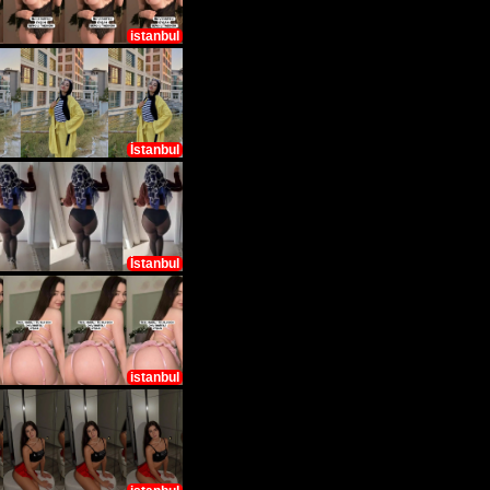
istanbul
İstanbul
İstanbul
istanbul