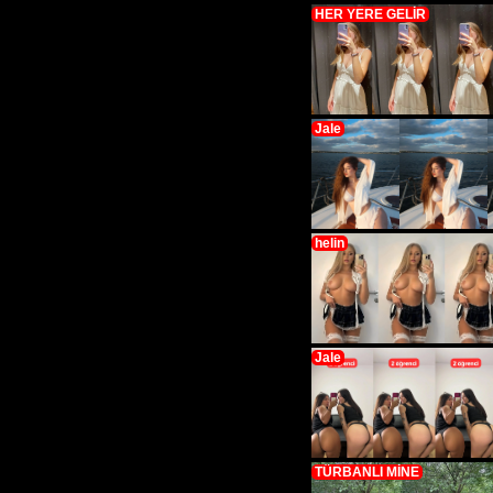
HER YERE GELİR
Jale
helin
Jale
TÜRBANLI MİNE