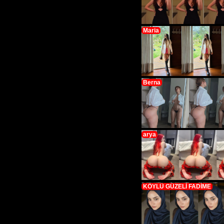
Maria
Berna
arya
KÖYLÜ GÜZELİ FADİME