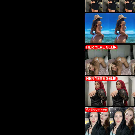
HER YERE GELİR
HER YERE GELİR
Selin ve ece