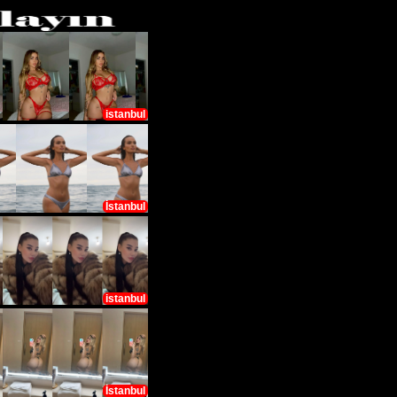
istanbul
İstanbul
istanbul
İstanbul