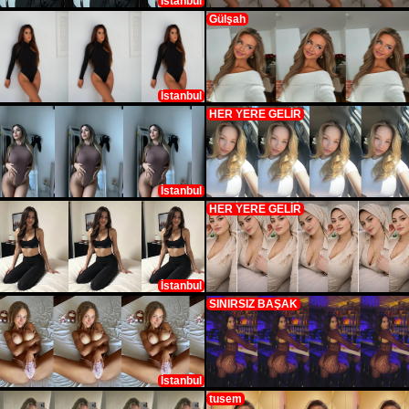
İstanbul
Gülşah
İstanbul
HER YERE GELİR
İstanbul
HER YERE GELİR
İstanbul
SINIRSIZ BAŞAK
İstanbul
tusem