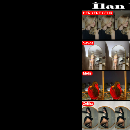
HER YERE GELİR
Sevda
Melis
Zeliha