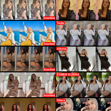
istanbul
Seda
İstanbul
Aleyna
İstanbul
ESMER KÜBRA
İstanbul
Dilara