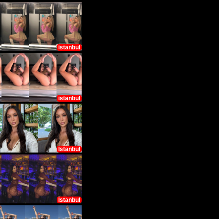
istanbul
istanbul
İstanbul
İstanbul