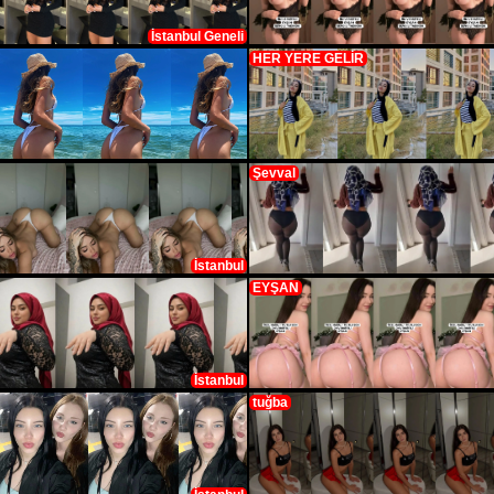
İstanbul Geneli
HER YERE GELİR
Şevval
İstanbul
EYŞAN
İstanbul
tuğba