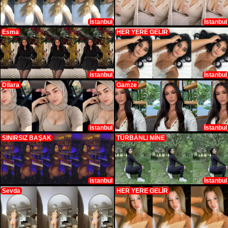
İstanbul
İstanbul
Esma
HER YERE GELİR
istanbul
İstanbul
Dilara
Gamze
istanbul
İstanbul
SINIRSIZ BAŞAK
TÜRBANLI MİNE
istanbul
İstanbul
Sevda
HER YERE GELİR