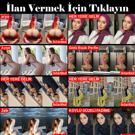
arya
HER YERE GELİR
İstanbul
Ayşe
Götü Büük Perfin
istanbul
istanbul
HER YERE GELİR
HER YERE GELİR
İstanbul
İstanbul
Jale
KÖYLÜ GÜZELİ FADİME