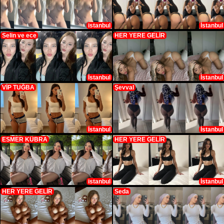
istanbul
İstanbul
Selin ve ece
HER YERE GELİR
İstanbul
İstanbul
VİP TUĞBA
Şevval
İstanbul
İstanbul
ESMER KÜBRA
HER YERE GELİR
istanbul
İstanbul
HER YERE GELİR
Seda