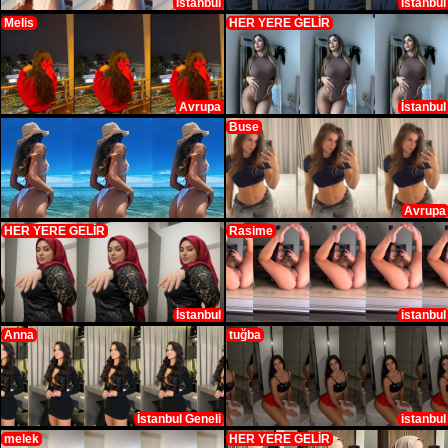
İstanbul
İstanbul
Melis
HER YERE GELİR
Avrupa
İstanbul
Buse
Avrupa
HER YERE GELİR
Rasime
İstanbul
istanbul
Anna
tuğba
İstanbul Geneli
istanbul
melek
HER YERE GELİR