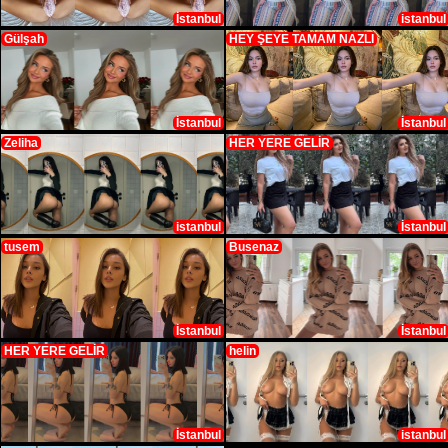
İstanbul
istanbul
Gülşah
HEY ŞEYE TAMAM NAZLI
İstanbul
İstanbul
Zeliha
HER YERE GELİR
istanbul
İstanbul
tusem
Busenaz
İstanbul
İstanbul
HER YERE GELİR
helin
İstanbul
istanbul