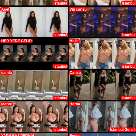
istanbul
İstanbul
Asel
Vip cansu
İstanbul
İstanbul
HER YERE GELİR
Melis
İstanbul
istanbul
damla
Cansu
İstanbul
istanbul
Merve
Berna
istanbul
İstanbul Geneli
YARAMAZ PERVİN
Emine