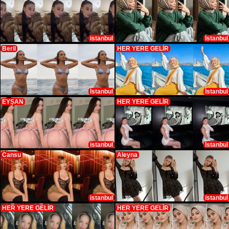
istanbul
İstanbul
Beril
HER YERE GELİR
İstanbul
İstanbul
EYŞAN
HER YERE GELİR
istanbul
İstanbul
Cansu
Aleyna
istanbul
istanbul
HER YERE GELİR
HER YERE GELİR