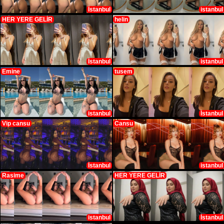
İstanbul
istanbul
HER YERE GELİR
helin
İstanbul
istanbul
Emine
tusem
istanbul
İstanbul
Vip cansu
Cansu
İstanbul
istanbul
Rasime
HER YERE GELİR
istanbul
İstanbul