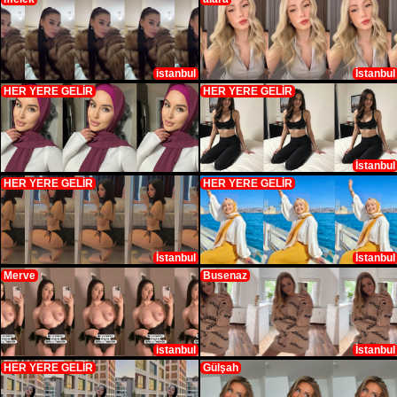
istanbul
İstanbul
HER YERE GELİR
HER YERE GELİR
İstanbul
HER YERE GELİR
HER YERE GELİR
İstanbul
İstanbul
Merve
Busenaz
istanbul
İstanbul
HER YERE GELİR
Gülşah