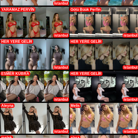
İstanbul
YARAMAZ PERVİN
Götü Büük Perfin
istanbul
istanbul
HER YERE GELİR
HER YERE GELİR
İstanbul
İstanbul
ESMER KÜBRA
HER YERE GELİR
istanbul
İstanbul
Aleyna
Melis
istanbul
istanbul
melek
alara