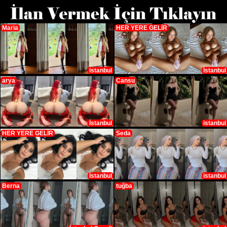
Maria
HER YERE GELİR
istanbul
İstanbul
arya
Cansu
İstanbul
istanbul
HER YERE GELİR
Seda
İstanbul
istanbul
Berna
tuğba