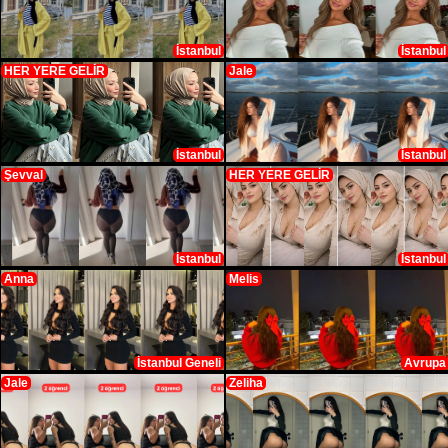
İstanbul
İstanbul
HER YERE GELİR
Jale
İstanbul
İstanbul
Şevval
HER YERE GELİR
İstanbul
İstanbul
Anna
Melis
İstanbul Geneli
Avrupa
Jale
Zeliha