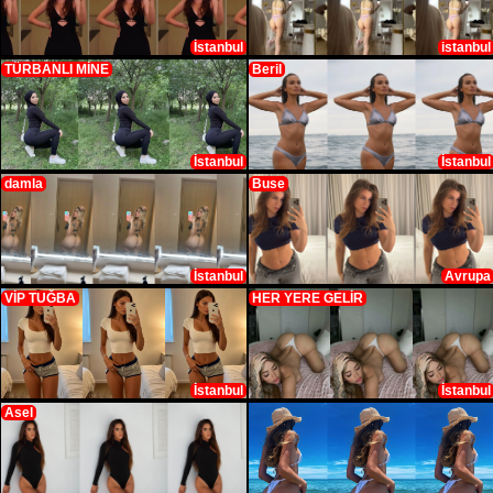
İstanbul
istanbul
TÜRBANLI MİNE
Beril
İstanbul
İstanbul
damla
Buse
İstanbul
Avrupa
VİP TUĞBA
HER YERE GELİR
İstanbul
İstanbul
Asel