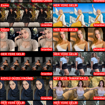
İstanbul Geneli
istanbul
Esma
HER YERE GELİR
istanbul
İstanbul
Dilara
HER YERE GELİR
istanbul
İstanbul
HER YERE GELİR
HER YERE GELİR
İstanbul
İstanbul
KÖYLÜ GÜZELİ FADİME
HEY ŞEYE TAMAM NAZLI
İstanbul
İstanbul
HER YERE GELİR
HER YERE GELİR