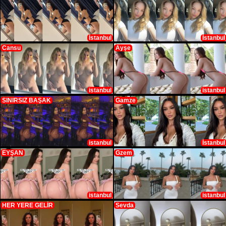
İstanbul
İstanbul
Cansu
Ayşe
istanbul
istanbul
SINIRSIZ BAŞAK
Gamze
istanbul
İstanbul
EYŞAN
Gzem
istanbul
istanbul
HER YERE GELİR
Sevda