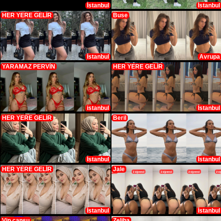
İstanbul
İstanbul
HER YERE GELİR
Buse
İstanbul
Avrupa
YARAMAZ PERVİN
HER YERE GELİR
istanbul
İstanbul
HER YERE GELİR
Beril
İstanbul
İstanbul
HER YERE GELİR
Jale
İstanbul
İstanbul
Vip cansu
Zeliha