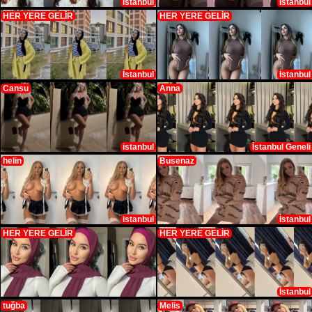
İstanbul
İstanbul
HER YERE GELİR
HER YERE GELİR
İstanbul
İstanbul
Cansu
Anna
istanbul
İstanbul Geneli
helin
Busenaz
istanbul
İstanbul
HER YERE GELİR
HER YERE GELİR
İstanbul
tuğba
Melis