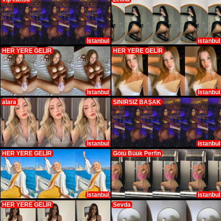
İstanbul
istanbul
HER YERE GELİR
HER YERE GELİR
İstanbul
İstanbul
alara
SINIRSIZ BAŞAK
İstanbul
istanbul
HER YERE GELİR
Götü Büük Perfin
İstanbul
istanbul
HER YERE GELİR
Sevda