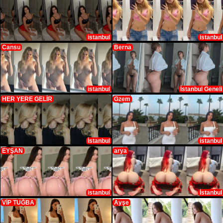
istanbul
istanbul
Cansu
Berna
istanbul
İstanbul Geneli
HER YERE GELİR
Gzem
İstanbul
istanbul
EYŞAN
arya
istanbul
İstanbul
VİP TUĞBA
Ayşe