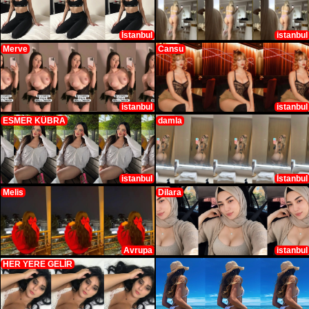
İstanbul
istanbul
Merve
Cansu
istanbul
istanbul
ESMER KÜBRA
damla
istanbul
İstanbul
Melis
Dilara
Avrupa
istanbul
HER YERE GELİR