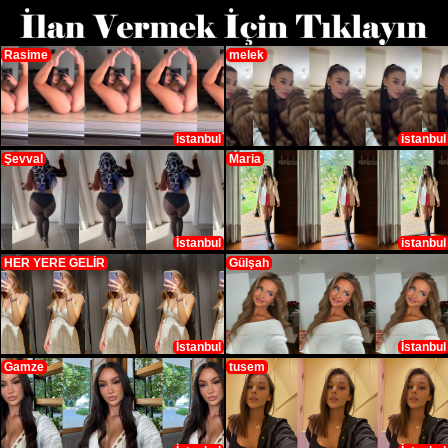
Rasime
melek
istanbul
istanbul
Şevval
Maria
İstanbul
istanbul
HER YERE GELİR
Gülşah
İstanbul
İstanbul
Gamze
tusem