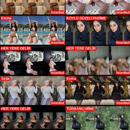
İstanbul
istanbul
Emine
KÖYLÜ GÜZELİ FADİME
istanbul
İstanbul
HER YERE GELİR
HER YERE GELİR
İstanbul
İstanbul
Seda
Esma
istanbul
istanbul
HER YERE GELİR
TÜRBANLI MİNE