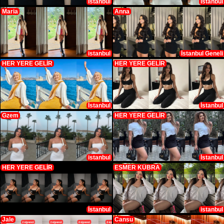
İstanbul
İstanbul
Maria
Anna
istanbul
İstanbul Geneli
HER YERE GELİR
HER YERE GELİR
İstanbul
İstanbul
Gzem
HER YERE GELİR
istanbul
İstanbul
HER YERE GELİR
ESMER KÜBRA
İstanbul
istanbul
Jale
Cansu