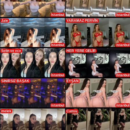
İstanbul
İstanbul
Jale
YARAMAZ PERVİN
İstanbul
istanbul
Selin ve ece
HER YERE GELİR
İstanbul
İstanbul
SINIRSIZ BAŞAK
EYŞAN
istanbul
istanbul
melek
Cansu