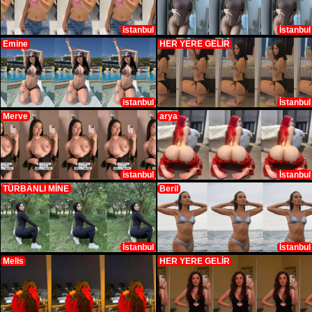
istanbul
İstanbul
Emine
HER YERE GELİR
istanbul
İstanbul
Merve
arya
istanbul
İstanbul
TÜRBANLI MİNE
Beril
İstanbul
İstanbul
Melis
HER YERE GELİR