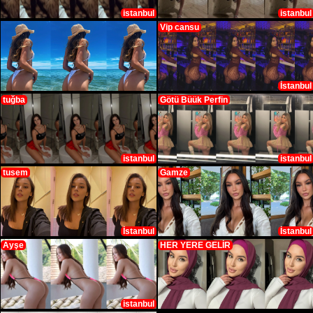
istanbul
istanbul
Vip cansu
İstanbul
tuğba
Götü Büük Perfin
istanbul
istanbul
tusem
Gamze
İstanbul
İstanbul
Ayşe
HER YERE GELİR
istanbul