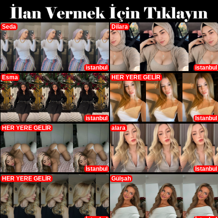
Seda
Dilara
istanbul
istanbul
Esma
HER YERE GELİR
istanbul
İstanbul
HER YERE GELİR
alara
İstanbul
İstanbul
HER YERE GELİR
Gülşah