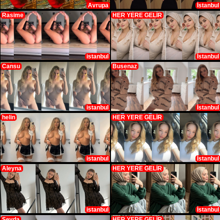
Avrupa
İstanbul
Rasime
HER YERE GELİR
istanbul
İstanbul
Cansu
Busenaz
istanbul
İstanbul
helin
HER YERE GELİR
istanbul
İstanbul
Aleyna
HER YERE GELİR
istanbul
İstanbul
Sevda
HER YERE GELİR