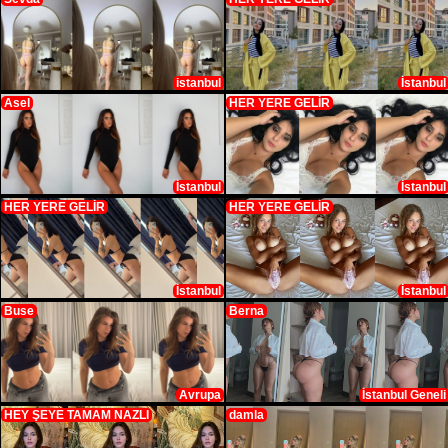
istanbul
İstanbul
Asel
HER YERE GELİR
İstanbul
İstanbul
HER YERE GELİR
HER YERE GELİR
İstanbul
İstanbul
Buse
Berna
Avrupa
İstanbul Geneli
HEY ŞEYE TAMAM NAZLI
damla