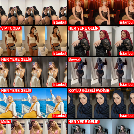
İstanbul
istanbul
VİP TUĞBA
HER YERE GELİR
İstanbul
İstanbul
HER YERE GELİR
Şevval
İstanbul
İstanbul
HER YERE GELİR
KÖYLÜ GÜZELİ FADİME
İstanbul
İstanbul
Melis
HER YERE GELİR