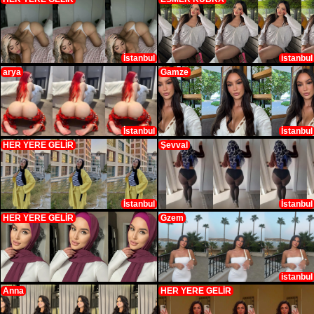
İstanbul
istanbul
arya
Gamze
İstanbul
İstanbul
HER YERE GELİR
Şevval
İstanbul
İstanbul
HER YERE GELİR
Gzem
istanbul
Anna
HER YERE GELİR