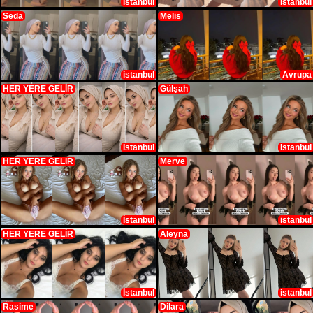
İstanbul
İstanbul
Seda
Melis
istanbul
Avrupa
HER YERE GELİR
Gülşah
İstanbul
İstanbul
HER YERE GELİR
Merve
İstanbul
istanbul
HER YERE GELİR
Aleyna
İstanbul
istanbul
Rasime
Dilara