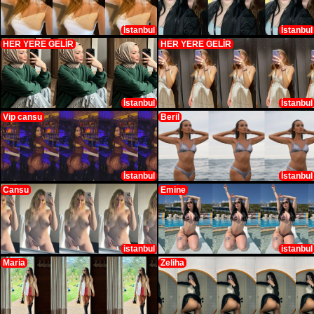
İstanbul
İstanbul
HER YERE GELİR
HER YERE GELİR
İstanbul
İstanbul
Vip cansu
Beril
İstanbul
İstanbul
Cansu
Emine
istanbul
istanbul
Maria
Zeliha