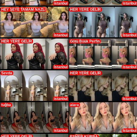
istanbul
istanbul
HEY ŞEYE TAMAM NAZLI
HER YERE GELİR
İstanbul
İstanbul
HER YERE GELİR
Götü Büük Perfin
İstanbul
istanbul
Sevda
HER YERE GELİR
istanbul
İstanbul
tuğba
alara
istanbul
İstanbul
HER YERE GELİR
ESMER KÜBRA