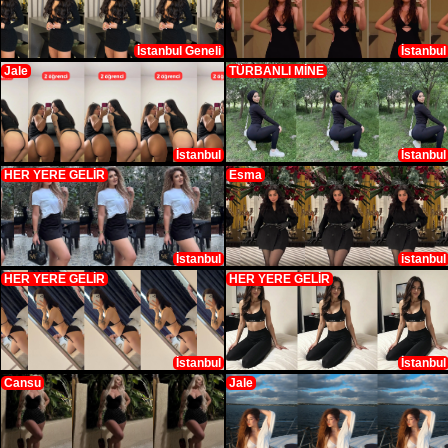
İstanbul Geneli
İstanbul
Jale
TÜRBANLI MİNE
İstanbul
İstanbul
HER YERE GELİR
Esma
İstanbul
istanbul
HER YERE GELİR
HER YERE GELİR
İstanbul
İstanbul
Cansu
Jale