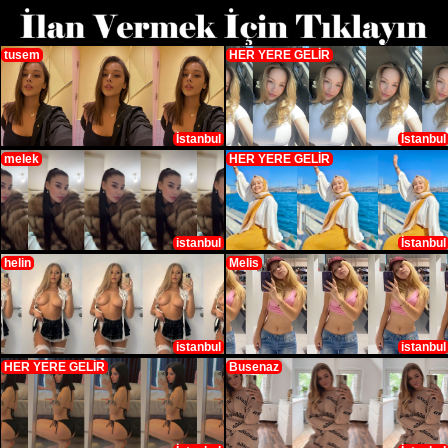
tusem
HER YERE GELİR
İstanbul
İstanbul
melek
HER YERE GELİR
istanbul
İstanbul
helin
Melis
istanbul
istanbul
HER YERE GELİR
Busenaz