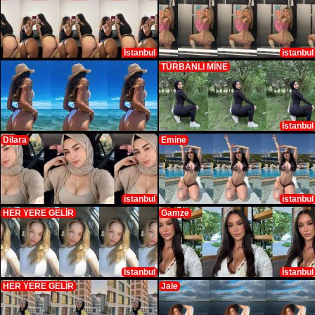
İstanbul
istanbul
TÜRBANLI MİNE
İstanbul
Dilara
Emine
istanbul
istanbul
HER YERE GELİR
Gamze
İstanbul
İstanbul
HER YERE GELİR
Jale