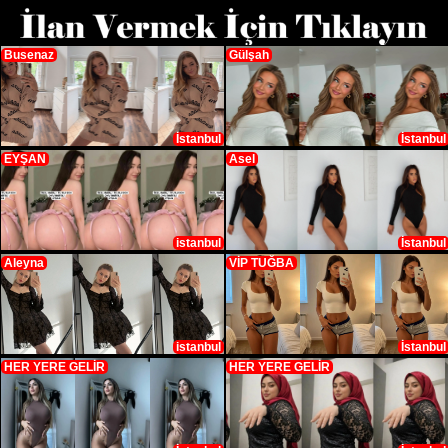
Busenaz
Gülşah
İstanbul
İstanbul
EYŞAN
Asel
istanbul
İstanbul
Aleyna
VİP TUĞBA
istanbul
İstanbul
HER YERE GELİR
HER YERE GELİR