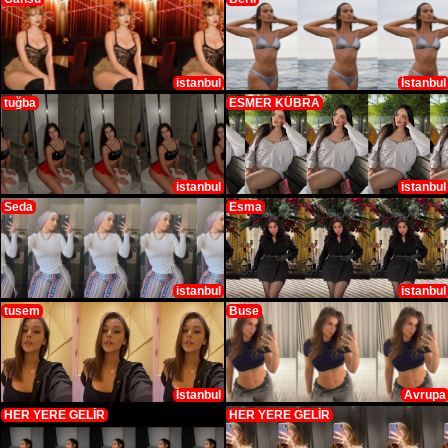
istanbul
İstanbul
tuğba
ESMER KÜBRA
istanbul
istanbul
Seda
Esma
istanbul
istanbul
tusem
Buse
İstanbul
Avrupa
HER YERE GELİR
HER YERE GELİR