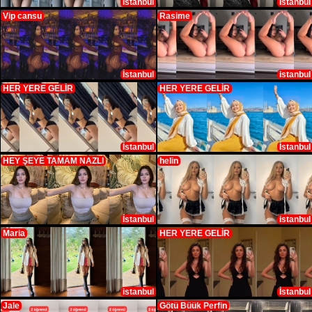
İstanbul
İstanbul
Vip cansu
Rasime
İstanbul
istanbul
HER YERE GELİR
HER YERE GELİR
İstanbul
İstanbul
HEY ŞEYE TAMAM NAZLI
helin
İstanbul
istanbul
Maria
HER YERE GELİR
istanbul
İstanbul
Jale
Götü Büük Perfin