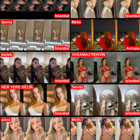
İstanbul
İstanbul
damla
Melis
İstanbul
Avrupa
melek
YARAMAZ PERVİN
istanbul
istanbul
HER YERE GELİR
Sevda
İstanbul
istanbul
alara
Melis