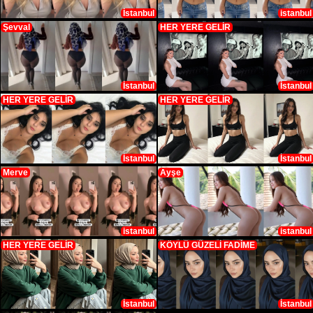
İstanbul
istanbul
Şevval
HER YERE GELİR
İstanbul
İstanbul
HER YERE GELİR
HER YERE GELİR
İstanbul
İstanbul
Merve
Ayşe
istanbul
istanbul
HER YERE GELİR
KÖYLÜ GÜZELİ FADİME
İstanbul
İstanbul