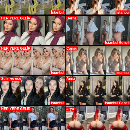
İstanbul
İstanbul
HER YERE GELİR
Berna
İstanbul Geneli
HER YERE GELİR
Cansu
İstanbul
istanbul
Selin ve ece
Anna
İstanbul
İstanbul Geneli
HER YERE GELİR
arya