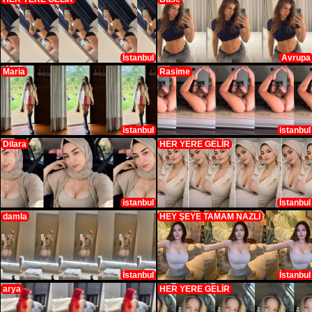
İstanbul
Avrupa
Maria
Rasime
istanbul
istanbul
Dilara
HER YERE GELİR
istanbul
İstanbul
damla
HEY ŞEYE TAMAM NAZLI
İstanbul
İstanbul
arya
HER YERE GELİR