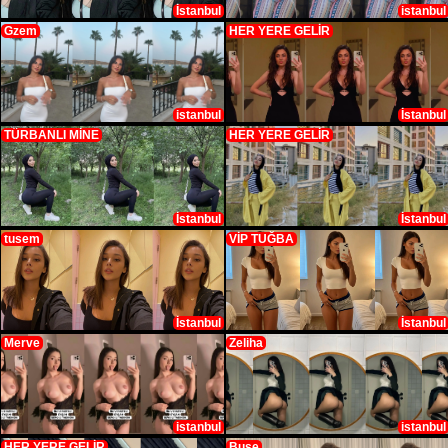
İstanbul
istanbul
Gzem
HER YERE GELİR
istanbul
İstanbul
TÜRBANLI MİNE
HER YERE GELİR
İstanbul
İstanbul
tusem
VİP TUĞBA
İstanbul
İstanbul
Merve
Zeliha
istanbul
istanbul
HER YERE GELİR
Buse