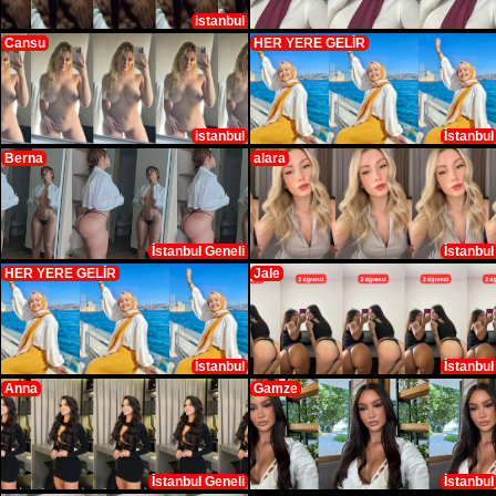
istanbul
Cansu
HER YERE GELİR
istanbul
İstanbul
Berna
alara
İstanbul Geneli
İstanbul
HER YERE GELİR
Jale
İstanbul
İstanbul
Anna
Gamze
İstanbul Geneli
İstanbul