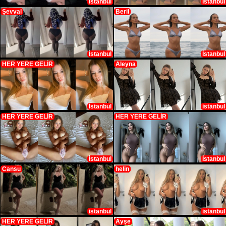
İstanbul
İstanbul
Şevval
Beril
İstanbul
İstanbul
HER YERE GELİR
Aleyna
İstanbul
istanbul
HER YERE GELİR
HER YERE GELİR
İstanbul
İstanbul
Cansu
helin
istanbul
istanbul
HER YERE GELİR
Ayşe