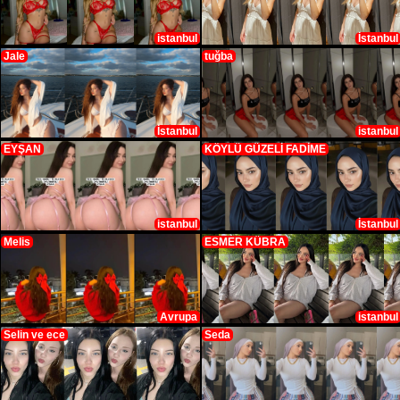
istanbul
İstanbul
Jale
tuğba
İstanbul
istanbul
EYŞAN
KÖYLÜ GÜZELİ FADİME
istanbul
İstanbul
Melis
ESMER KÜBRA
Avrupa
istanbul
Selin ve ece
Seda