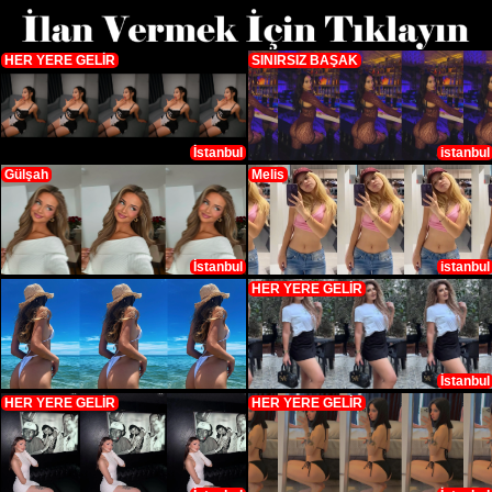
HER YERE GELİR
SINIRSIZ BAŞAK
İstanbul
istanbul
Gülşah
Melis
İstanbul
istanbul
HER YERE GELİR
İstanbul
HER YERE GELİR
HER YERE GELİR