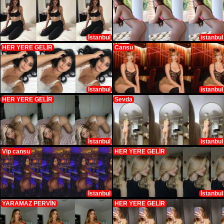
İstanbul
istanbul
HER YERE GELİR
Cansu
İstanbul
istanbul
HER YERE GELİR
Sevda
İstanbul
istanbul
Vip cansu
HER YERE GELİR
İstanbul
İstanbul
YARAMAZ PERVİN
HER YERE GELİR