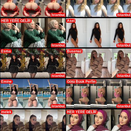
İstanbul
İstanbul
HER YERE GELİR
Asel
İstanbul
İstanbul
Esma
Busenaz
istanbul
İstanbul
Emine
Götü Büük Perfin
istanbul
istanbul
melek
HER YERE GELİR