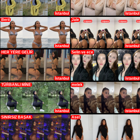
İstanbul
İstanbul
Beril
Jale
İstanbul
İstanbul
HER YERE GELİR
Selin ve ece
İstanbul
İstanbul
TÜRBANLI MİNE
melek
İstanbul
istanbul
SINIRSIZ BAŞAK
Asel