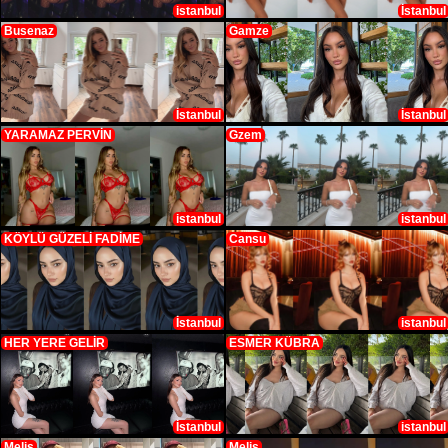
istanbul
İstanbul
Busenaz
Gamze
İstanbul
İstanbul
YARAMAZ PERVİN
Gzem
istanbul
istanbul
KÖYLÜ GÜZELİ FADİME
Cansu
İstanbul
istanbul
HER YERE GELİR
ESMER KÜBRA
İstanbul
istanbul
Melis
Melis