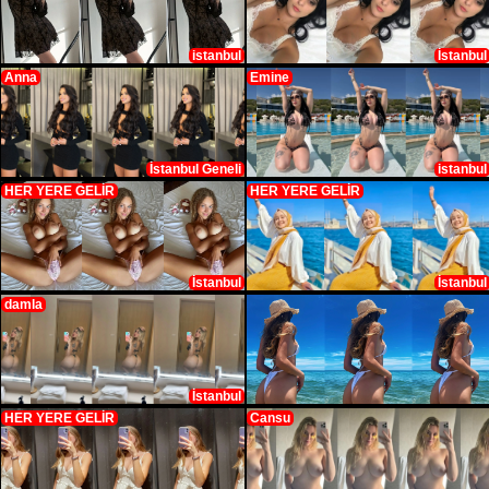
istanbul
İstanbul
Anna
Emine
İstanbul Geneli
istanbul
HER YERE GELİR
HER YERE GELİR
İstanbul
İstanbul
damla
İstanbul
HER YERE GELİR
Cansu