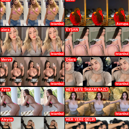
istanbul
Avrupa
alara
EYŞAN
İstanbul
istanbul
Merve
Dilara
istanbul
istanbul
Ayşe
HEY ŞEYE TAMAM NAZLI
istanbul
İstanbul
Aleyna
HER YERE GELİR