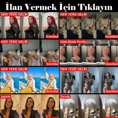
HER YERE GELİR
HER YERE GELİR
İstanbul
İstanbul
HER YERE GELİR
Götü Büük Perfin
İstanbul
istanbul
HER YERE GELİR
HER YERE GELİR
İstanbul
İstanbul
tusem
Sevda