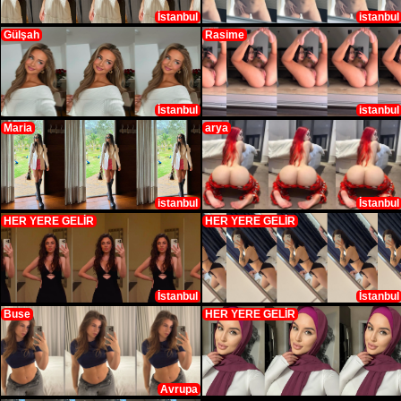
İstanbul
istanbul
Gülşah
Rasime
İstanbul
istanbul
Maria
arya
istanbul
İstanbul
HER YERE GELİR
HER YERE GELİR
İstanbul
İstanbul
Buse
HER YERE GELİR
Avrupa