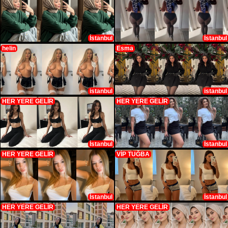
İstanbul
İstanbul
helin
Esma
istanbul
istanbul
HER YERE GELİR
HER YERE GELİR
İstanbul
İstanbul
HER YERE GELİR
VİP TUĞBA
İstanbul
İstanbul
HER YERE GELİR
HER YERE GELİR