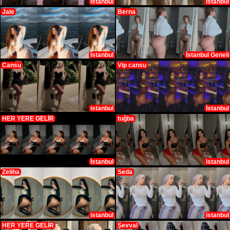
İstanbul
istanbul
Jale
Berna
İstanbul
İstanbul Geneli
Cansu
Vip cansu
istanbul
İstanbul
HER YERE GELİR
tuğba
İstanbul
istanbul
Zeliha
Seda
istanbul
istanbul
HER YERE GELİR
Şevval