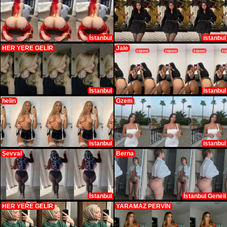
İstanbul
istanbul
HER YERE GELİR
Jale
İstanbul
İstanbul
helin
Gzem
istanbul
istanbul
Şevval
Berna
İstanbul
İstanbul Geneli
HER YERE GELİR
YARAMAZ PERVİN