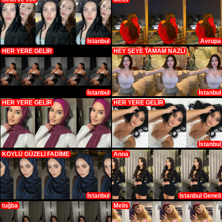
İstanbul
Avrupa
HER YERE GELİR
HEY ŞEYE TAMAM NAZLI
İstanbul
İstanbul
HER YERE GELİR
HER YERE GELİR
İstanbul
KÖYLÜ GÜZELİ FADİME
Anna
İstanbul
İstanbul Geneli
tuğba
Melis