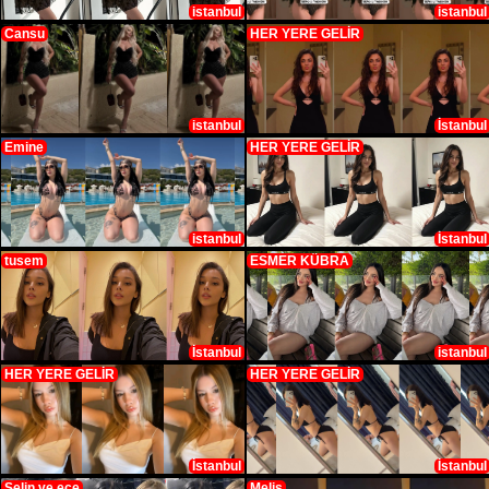
istanbul
istanbul
Cansu
HER YERE GELİR
istanbul
İstanbul
Emine
HER YERE GELİR
istanbul
İstanbul
tusem
ESMER KÜBRA
İstanbul
istanbul
HER YERE GELİR
HER YERE GELİR
İstanbul
İstanbul
Selin ve ece
Melis