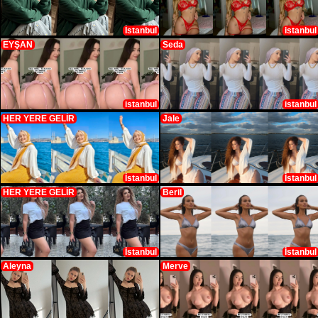
İstanbul
istanbul
EYŞAN
Seda
istanbul
istanbul
HER YERE GELİR
Jale
İstanbul
İstanbul
HER YERE GELİR
Beril
İstanbul
İstanbul
Aleyna
Merve