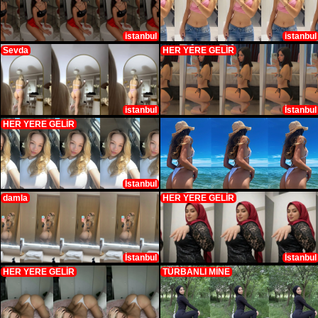
istanbul
istanbul
Sevda
HER YERE GELİR
istanbul
İstanbul
HER YERE GELİR
İstanbul
damla
HER YERE GELİR
İstanbul
İstanbul
HER YERE GELİR
TÜRBANLI MİNE