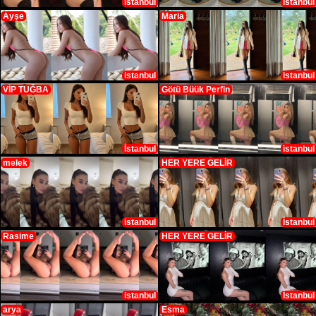
istanbul
istanbul
Ayşe
Maria
istanbul
istanbul
VİP TUĞBA
Götü Büük Perfin
İstanbul
istanbul
melek
HER YERE GELİR
istanbul
İstanbul
Rasime
HER YERE GELİR
istanbul
İstanbul
arya
Esma