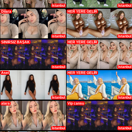
İstanbul
İstanbul
Dilara
HER YERE GELİR
istanbul
İstanbul
SINIRSIZ BAŞAK
HER YERE GELİR
istanbul
İstanbul
Asel
HER YERE GELİR
İstanbul
İstanbul
alara
Vip cansu
İstanbul
İstanbul