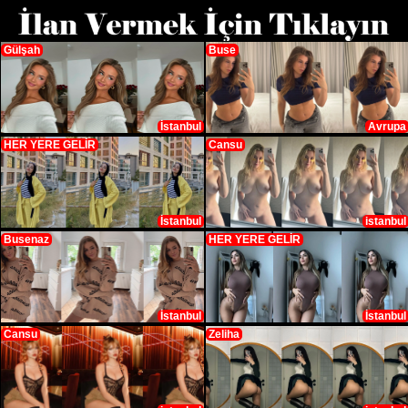
Gülşah
Buse
İstanbul
Avrupa
HER YERE GELİR
Cansu
İstanbul
istanbul
Busenaz
HER YERE GELİR
İstanbul
İstanbul
Cansu
Zeliha