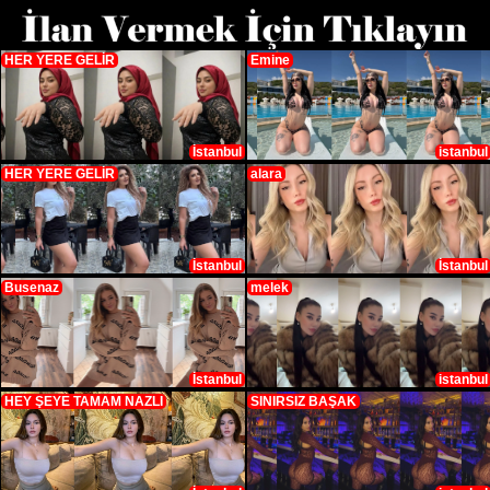
HER YERE GELİR
Emine
İstanbul
istanbul
HER YERE GELİR
alara
İstanbul
İstanbul
Busenaz
melek
İstanbul
istanbul
HEY ŞEYE TAMAM NAZLI
SINIRSIZ BAŞAK