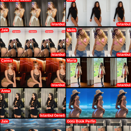
İstanbul
İstanbul
Jale
Melis
İstanbul
istanbul
Cansu
Maria
istanbul
istanbul
Anna
İstanbul Geneli
Jale
Götü Büük Perfin