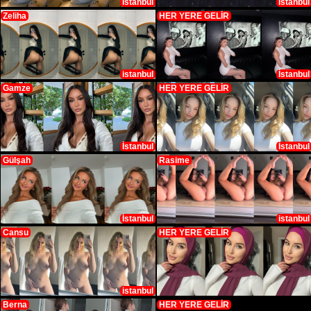
İstanbul
istanbul
Zeliha
HER YERE GELİR
istanbul
İstanbul
Gamze
HER YERE GELİR
İstanbul
İstanbul
Gülşah
Rasime
İstanbul
istanbul
Cansu
HER YERE GELİR
istanbul
Berna
HER YERE GELİR