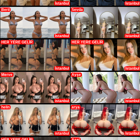
İstanbul
İstanbul
Beril
Sevda
İstanbul
istanbul
HER YERE GELİR
HER YERE GELİR
İstanbul
İstanbul
Merve
Ayşe
istanbul
istanbul
helin
arya
istanbul
İstanbul
HER YERE GELİR
Asel