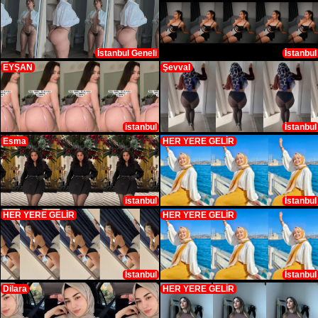
İstanbul Geneli
İstanbul
EYŞAN
Şevval
istanbul
İstanbul
Esma
HER YERE GELİR
istanbul
İstanbul
HER YERE GELİR
HER YERE GELİR
İstanbul
İstanbul
Dilara
HER YERE GELİR