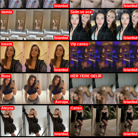
istanbul
İstanbul
damla
Selin ve ece
İstanbul
İstanbul
tusem
Vip cansu
İstanbul
İstanbul
Buse
HER YERE GELİR
Avrupa
İstanbul
Aleyna
Cansu
istanbul
istanbul