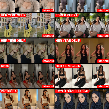
istanbul
İstanbul
HER YERE GELİR
ESMER KÜBRA
İstanbul
istanbul
HER YERE GELİR
HER YERE GELİR
İstanbul
İstanbul
tuğba
HER YERE GELİR
istanbul
İstanbul
VİP TUĞBA
KÖYLÜ GÜZELİ FADİME