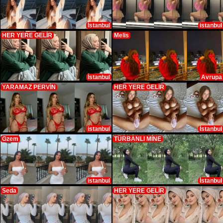
İstanbul
istanbul
HER YERE GELİR
Melis
İstanbul
Avrupa
YARAMAZ PERVİN
HER YERE GELİR
istanbul
İstanbul
Gzem
TÜRBANLI MİNE
istanbul
İstanbul
Seda
HER YERE GELİR